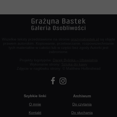
Wszelkie teksty przedstawione na stronie
grazynabastek.pl
są objęte
prawem autorskim. Kopiowanie, przetwarzanie, rozpowszechnianie
tych materiałów w całości lub w części bez zgody Autorki jest
zabronione.
Projekty logotypów:
Darek Bylinka – Ubawialnia
Wykonanie strony:
Sztuka do kawy
Zdjęcie w nagłówku strony: © Matthew Hollinshead
Szybkie linki
Archiwum
O mnie
Do czytania
Kontakt
Do słuchania