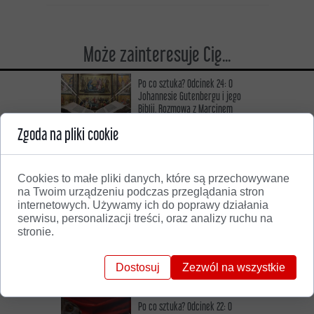
Może zainteresuje Cię...
Po co sztuka? Odcinek 24: O
Johannesie Gutenbergu i jego
Biblii. Rozmowa z Marcinem
Boguszem
Zgoda na pliki cookie
10 marca 2025
Czytaj więcej
Cookies to małe pliki danych, które są przechowywane
na Twoim urządzeniu podczas przeglądania stron
Po co sztuka? Odcinek 23: O
internetowych. Używamy ich do poprawy działania
kobietach przy sztalugach i
serwisu, personalizacji treści, oraz analizy ruchu na
innych osobliwościach. Rozmowa
stronie.
z prof. Piotrem Oczko
22 listopada 2024
Czytaj więcej
Dostosuj
Zezwól na wszystkie
Po co sztuka? Odcinek 22: O