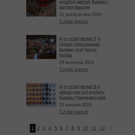
wszystkich świętych. Rozmowa z
Marcinem Boguszem
31 października 2024
Czytaj więcej
Po co sztuka? Odcinek 21: O
kilimach i kolekcjonowaniu.
Rozmowa z prof. Piotrem
Kordubą
29 września 2024
Czytaj więcej
Po co sztuka? Odcinek 20: O
pięknych twarzach w kuferku.
Rozmowa z Pawłem Matrackim
18 sierpnia 2024
Czytaj więcej
1
2
3
4
5
6
7
8
9
10
11
12
13
14
15