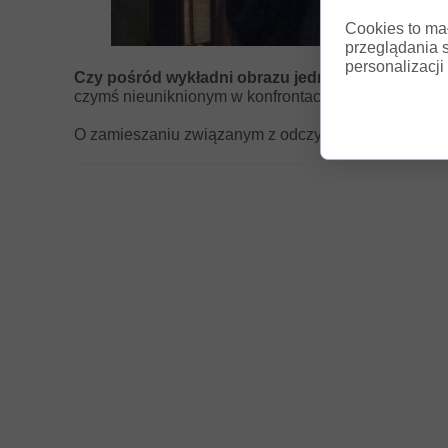
Cookies to ma
przeglądania 
personalizacji 
Czy pośród wykładni obrazu jedna jest właściwa,
czymś nieuniknionym w konfrontacji z dziełami sztuk
O zamieszaniu związanym z odczytywaniem obrazó