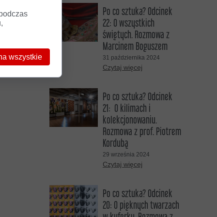
Po co sztuka? Odcinek
 podczas
22: O wszystkich
,
świętych. Rozmowa z
ch – jest
Marcinem Boguszem
na słowa?
na wszystkie
31 października 2024
Czytaj więcej
Po co sztuka? Odcinek
21: O kilimach i
kolekcjonowaniu.
Rozmowa z prof. Piotrem
Kordubą
29 września 2024
Czytaj więcej
Po co sztuka? Odcinek
20: O pięknych twarzach
w kuferku. Rozmowa z