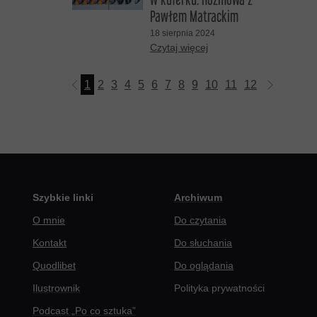
Pawłem Matrackim
18 sierpnia 2024
Czytaj więcej
1
2
3
4
5
6
7
8
9
10
11
12
13
14
15
Szybkie linki
Archiwum
O mnie
Do czytania
Kontakt
Do słuchania
Quodlibet
Do oglądania
Ilustrownik
Polityka prywatności
Podcast „Po co sztuka”