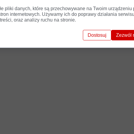
łe pliki danych, które są przechowywane na Twoim urządzeniu
stron internetowych. Używamy ich do poprawy działania serwisu
treści, oraz analizy ruchu na stronie.
 a pozostałe błędne?
Może błąd – rozumiany na wielu pozioma
i, zwłaszcza wówczas, gdy próbuje się je odczytać i przełożyć 
Dostosuj
Zezwól 
w -
czytaj w „Dwutygodniku.com”