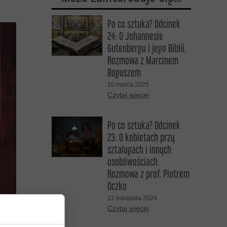
DO SŁUCHANIA
Po co sztuka? Odcinek
24: O Johannesie
DO OGLĄDANIA
Gutenbergu i jego Biblii.
Rozmowa z Marcinem
Boguszem
10 marca 2025
Czytaj więcej
Po co sztuka? Odcinek
23: O kobietach przy
sztalugach i innych
osobliwościach.
Rozmowa z prof. Piotrem
Oczko
22 listopada 2024
Czytaj więcej