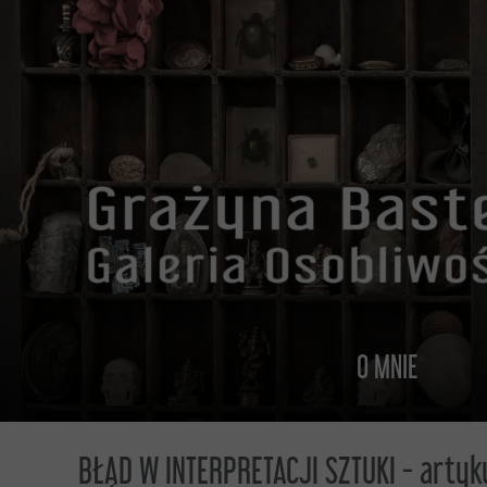
O MNIE
O MNIE
BŁĄD W INTERPRETACJI SZTUKI - arty