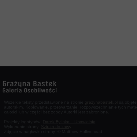
Wszelkie teksty przedstawione na stronie
grazynabastek.pl
są objęt
autorskim. Kopiowanie, przetwarzanie, rozpowszechnianie tych mate
całości lub w części bez zgody Autorki jest zabronione.
Projekty logotypów:
Darek Bylinka – Ubawialnia
Wykonanie strony:
Sztuka do kawy
Zdjęcie w nagłówku strony: © Matthew Hollinshead