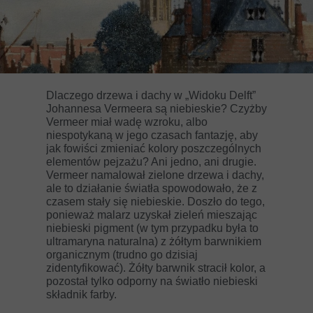
Dlaczego drzewa i dachy w „Widoku Delft”
Johannesa Vermeera są niebieskie? Czyżby
Vermeer miał wadę wzroku, albo
niespotykaną w jego czasach fantazję, aby
jak fowiści zmieniać kolory poszczególnych
elementów pejzażu? Ani jedno, ani drugie.
Vermeer namalował zielone drzewa i dachy,
ale to działanie światła spowodowało, że z
czasem stały się niebieskie. Doszło do tego,
ponieważ malarz uzyskał zieleń mieszając
niebieski pigment (w tym przypadku była to
ultramaryna naturalna) z żółtym barwnikiem
organicznym (trudno go dzisiaj
zidentyfikować). Żółty barwnik stracił kolor, a
pozostał tylko odporny na światło niebieski
składnik farby.