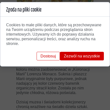
Zgoda na pliki cookie
Cookies to małe pliki danych, które są przechowywane
na Twoim urządzeniu podczas przeglądania stron
internetowych. Używamy ich do poprawy działania
serwisu, personalizacji treści, oraz analizy ruchu na
stronie.
Lorenzo Monaco, „Koronacja Marii”, 1407-1409, National
Dostosuj
Zezwól na wszystkie
Gallery, Londyn (fragment)
Natomiast niemal całkowite zniknięcie
koloru można zaobserwować w „Koronacji
Marii” Lorenza Monaco. Suknia i płaszcz
Marii oryginalnie były purpurowe, jednak
nadający jej kolor czerwony barwnik
organiczny stracił kolor. Została po nim
jedynie chłodna, różowa poświata.
Dzisiaj muzea i świadomi kolekcjonerzy
chronią wrażliwe na światło dzieła sztuki.