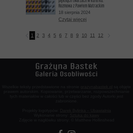
pięknych twarzach w kuferku.
Rozmowa z Pawłem Matrackim
18 sierpnia 2024
Czytaj więcej
1
2
3
4
5
6
7
8
9
10
11
12
13
14
15
Wszelkie teksty przedstawione na stronie
grazynabastek.pl
są objęte
prawem autorskim. Kopiowanie, przetwarzanie, rozpowszechnianie
tych materiałów w całości lub w części bez zgody Autorki jest
zabronione.
Projekty logotypów:
Darek Bylinka – Ubawialnia
Wykonanie strony:
Sztuka do kawy
Zdjęcie w nagłówku strony: © Matthew Hollinshead