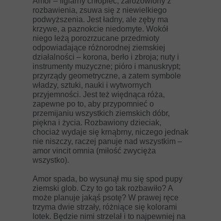
Amor – figlarny chłopiec, zaróżowiony z
rozbawienia, zsuwa się z niewielkiego
podwyższenia. Jest ładny, ale zęby ma
krzywe, a paznokcie niedomyte. Wokół
niego leżą porozrzucane przedmioty
odpowiadające różnorodnej ziemskiej
działalności – korona, berło i zbroja; nuty i
instrumenty muzyczne; pióro i manuskrypt;
przyrządy geometryczne, a zatem symbole
władzy, sztuki, nauki i wytwornych
przyjemności. Jest też więdnąca róża,
zapewne po to, aby przypomnieć o
przemijaniu wszystkich ziemskich dóbr,
piękna i życia. Rozbawiony dzieciak,
chociaż wydaje się krnąbrny, niczego jednak
nie niszczy, raczej panuje nad wszystkim –
amor vincit omnia (miłość zwycięża
wszystko).
Amor spada, bo wysunął mu się spod pupy
ziemski glob. Czy to go tak rozbawiło? A
może planuje jakąś psotę? W prawej ręce
trzyma dwie strzały, różniące się kolorami
lotek. Będzie nimi strzelał i to najpewniej na