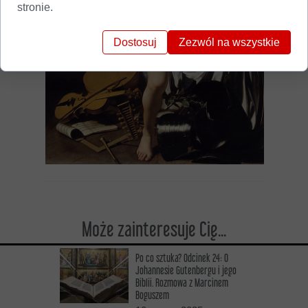
stronie.
Dostosuj
Zezwól na wszystkie
Może zainteresuje Cię...
Po co sztuka? Odcinek 24: O
Johannesie Gutenbergu i jego
Biblii. Rozmowa z Marcinem
Boguszem