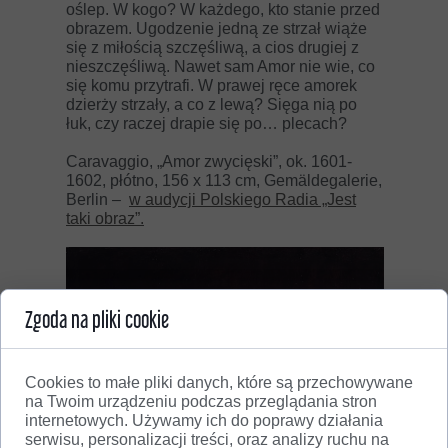
oślep. W kogo? W każdego, kto stanie przed
obrazem. Ugodzenie jedną ze strzał wiąże
się z miłością szczęśliwą, a cios drugiej z
nieszczęśliwą. Nawet sam Amor nie wie, co
się komu przytrafi. W prawej ręce amorek
dzierży strzały, a co z lewą? Sięga nią po
łuk, czy raczej drapie się po… plecach?
Caravaggio, „Amor zwycięski”, ok. 1601-
1602, płótno, 156 x 113 cm, Gemäldegalerie,
Berlin –
w audycji Polskiego Radia „Jest
taki obraz”.
Zgoda na pliki cookie
Cookies to małe pliki danych, które są przechowywane
na Twoim urządzeniu podczas przeglądania stron
internetowych. Używamy ich do poprawy działania
serwisu, personalizacji treści, oraz analizy ruchu na