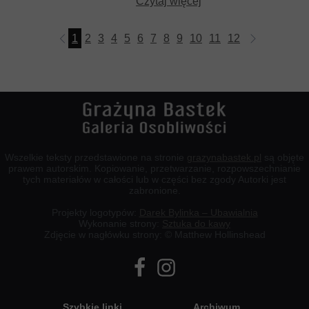
Czytaj więcej
1
2
3
4
5
6
7
8
9
10
11
12
13
14
15
Wszelkie teksty przedstawione na stronie
grazynabastek.pl
są objęte
prawem autorskim. Kopiowanie, przetwarzanie, rozpowszechnianie
tych materiałów w całości lub w części bez zgody Autorki jest
zabronione.
Projekty logotypów:
Darek Bylinka – Ubawialnia
Wykonanie strony:
Sztuka do kawy
Zdjęcie w nagłówku strony: © Matthew Hollinshead
Szybkie linki
Archiwum