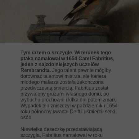
Tym razem o szczygle. Wizerunek tego
ptaka namalował w 1654 Carel Fabritius,
jeden z najzdolniejszych uczniów
Rembrandta.
Jego talent pewnie mógłby
dorównać talentowi mistrza, ale kariera
młodego malarza została zakończona
przedwczesną śmiercią. Fabritius został
przywalony gruzami własnego domu, po
wybuchu prochowni i kilka dni potem zmarł.
Wypadek ten zniszczył w październiku 1654
roku północny kwartał Delft i uśmiercił setki
osób.
Niewielką deseczkę przedstawiającą
szczygła, Fabritius namalował w roku