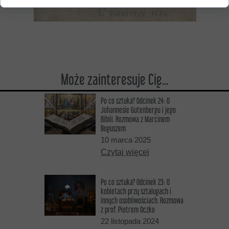
Może zainteresuje Cię...
Po co sztuka? Odcinek 24: O
Johannesie Gutenbergu i jego
Biblii. Rozmowa z Marcinem
Boguszem
10 marca 2025
Czytaj więcej
Po co sztuka? Odcinek 23: O
kobietach przy sztalugach i
innych osobliwościach. Rozmowa
z prof. Piotrem Oczko
22 listopada 2024