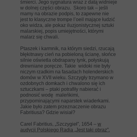
śmierci. Jego sygnatura wraz z datą widnieje
w dolnej części obrazu. Skoro tak – jeśli
mamy na obrazie podpis, to zapewne nie
jest to klasyczne trompe l’oeil mające łudzić
oko widza, ale pokaz iluzjonistycznej sztuki
malarskiej, popis umiejętności, którymi
malarz się chwali.
Ptaszek i karmnik, na którym siedzi, rzucają
błękitnawy cień na pobieloną ścianę, słońce
silnie oświetla obdrapany tynk, połyskują
drewniane poręcze. Takie widoki nie były
niczym rzadkim na fasadach holenderskich
domów w XVII wieku. Szczygły trzymano w
ozdobnych domkach i chwalono się ich
sztuczkami – ptaki potrafiły nabierać i
podnosić wodę maleńkimi,
przypominającymi naparstek wiaderkami.
Jakie było zatem przeznaczenie obrazu
Fabritiusa? Gdzie wisiał?
Carel Fabritius, „Szczygieł”, 1654 –
w
audycji Polskiego Radia „Jest taki obraz”.