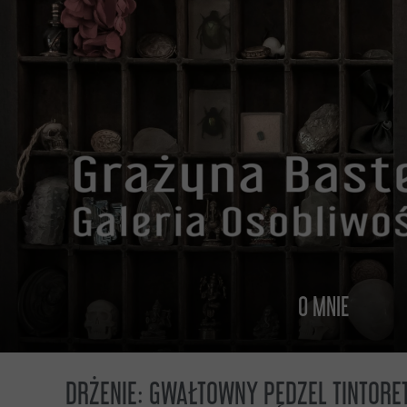
O MNIE
O MNIE
DRŻENIE: GWAŁTOWNY PĘDZEL TINTORE