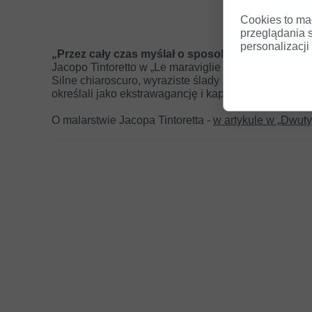
Cookies to ma
przeglądania 
personalizacji 
„Przez cały czas myślał o sposobie, jak się stać
Jacopo Tintoretto w „Le maraviglie dell’arte”.
Silne chiaroscuro, wyraziste ślady pędzla, dynamiczne 
określali jako ekstrawagancję i kapryśność — składa
O malarstwie Jacopa Tintoretta -
w artykule w „Dwut