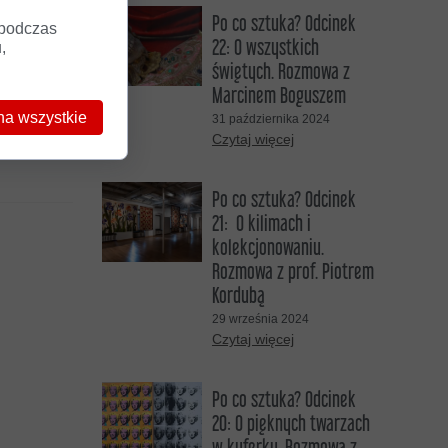
Po co sztuka? Odcinek
 podczas
22: O wszystkich
,
świętych. Rozmowa z
fi o
Marcinem Boguszem
intoretta
na wszystkie
31 października 2024
izję.
Czytaj więcej
Po co sztuka? Odcinek
21: O kilimach i
kolekcjonowaniu.
Rozmowa z prof. Piotrem
Kordubą
29 września 2024
Czytaj więcej
Po co sztuka? Odcinek
20: O pięknych twarzach
w kuferku. Rozmowa z