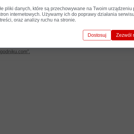
łe pliki danych, które są przechowywane na Twoim urządzeniu
stron internetowych. Używamy ich do poprawy działania serwisu
treści, oraz analizy ruchu na stronie.
 najbardziej śmiałym malarzem świata”
- tak napisał Carlo Ridol
linie, pełne ekspresji ludzkie figury, czyli to, co współcześni T
Dostosuj
Zezwól 
 się na świat zrodzony w wyobraźni malarza, jego artystyczną w
ygodniku.com”.