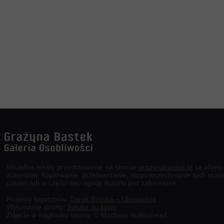
Wszelkie teksty przedstawione na stronie
grazynabastek.pl
są objęt
autorskim. Kopiowanie, przetwarzanie, rozpowszechnianie tych mate
całości lub w części bez zgody Autorki jest zabronione.
Projekty logotypów:
Darek Bylinka – Ubawialnia
Wykonanie strony:
Sztuka do kawy
Zdjęcie w nagłówku strony: © Matthew Hollinshead