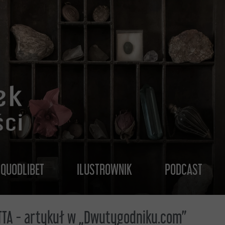
QUODLIBET
ILUSTROWNIK
PODCAST
TTA - artykuł w „Dwutygodniku.com”