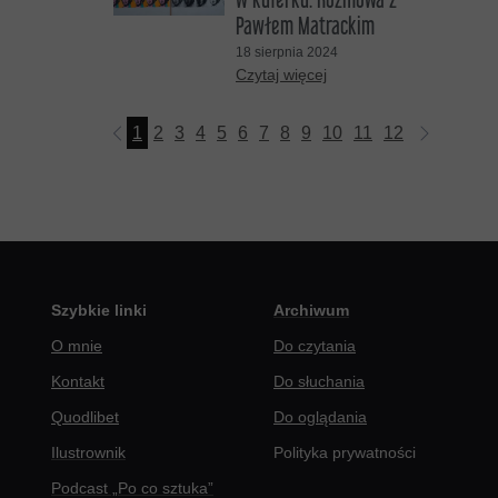
Pawłem Matrackim
18 sierpnia 2024
Czytaj więcej
1
2
3
4
5
6
7
8
9
10
11
12
13
14
15
Szybkie linki
Archiwum
O mnie
Do czytania
Kontakt
Do słuchania
Quodlibet
Do oglądania
Ilustrownik
Polityka prywatności
Podcast „Po co sztuka”