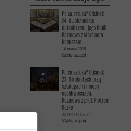
DO SŁUCHANIA
Po co sztuka? Odcinek
24: O Johannesie
DO OGLĄDANIA
Gutenbergu i jego Biblii.
Rozmowa z Marcinem
Boguszem
10 marca 2025
Czytaj więcej
Po co sztuka? Odcinek
23: O kobietach przy
sztalugach i innych
osobliwościach.
Rozmowa z prof. Piotrem
Oczko
22 listopada 2024
Czytaj więcej