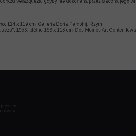
 obrazu Velázqueza, gdyby nie dokonana przez Bacona jego wni
tno, 114 x 119 cm, Galleria Doria Pamphij, Rzym
ueza”, 1953, płótno 153 x 118 cm, Des Moines Art Center, Iowa
e prawem
riałów w