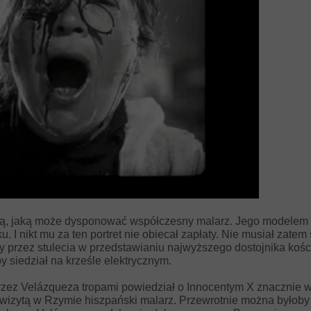
ą, jaką może dysponować współczesny malarz. Jego modelem 
 I nikt mu za ten portret nie obiecał zapłaty. Nie musiał zatem
 przez stulecia w przedstawianiu najwyższego dostojnika kośc
y siedział na krześle elektrycznym.
zez Velázqueza tropami powiedział o Innocentym X znacznie wi
 wizytą w Rzymie hiszpański malarz. Przewrotnie można byłoby