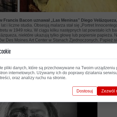
ów Francis Bacon uznawał „Las Meninas” Diego Velázqueza
at i liczne studia. Obsesją malarza stał się „Portret Innocenteg
retu w 1949 roku. W ciągu kilku następnych lat powstało ich b
lázqueza, niektóre ukazują tylko głowę lub popiersie papieża. N
rów Des Moines Art Center w Stanach Zjednoczonych. Papież si
ecierpliwionym wzrokiem na widza, jak u Velázqueza, lecz przer
cookie
tronie, to wydaje się nieco zagubiony. Ma surowy wyraz twarzy
a tego, że cierpi. Przerażający krzyk to częsty motyw w obraz
łe pliki danych, które są przechowywane na Twoim urządzeniu
e malowanych wówczas postaci, a wśród nich również znajomi i p
stron internetowych. Używamy ich do poprawy działania serwisu
ami. Za tym ujęciem ludzkiej twarzy stoi kolejna, silna inspira
treści, oraz analizy ruchu na stronie.
 Eisensteina „Pancernik Patiomkin” z 1925 roku.
Dostosuj
Zezwól 