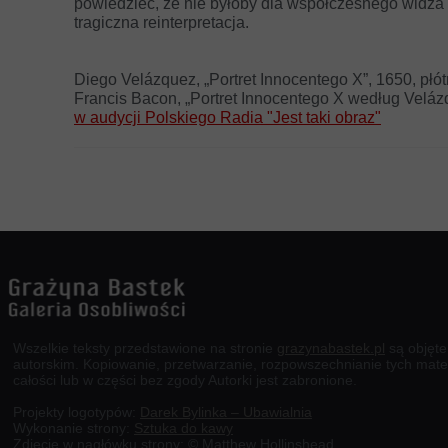
powiedzieć, że nie byłoby dla współczesnego widza
tragiczna reinterpretacja.
Diego Velázquez, „Portret Innocentego X”, 1650, płó
Francis Bacon, „Portret Innocentego X według Velázq
w audycji Polskiego Radia "Jest taki obraz"
Wszelkie teksty przedstawione na stronie
grazynabastek.pl
są objęt
autorskim. Kopiowanie, przetwarzanie, rozpowszechnianie tych mate
całości lub w części bez zgody Autorki jest zabronione.
Projekty logotypów:
Darek Bylinka – Ubawialnia
Wykonanie strony:
Sztuka do kawy
Zdjęcie w nagłówku strony: © Matthew Hollinshead