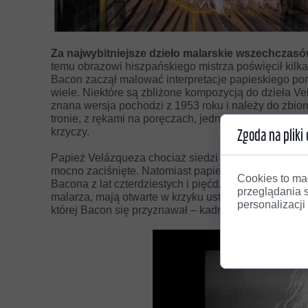
Za najwybitniejsze dzieło malarskie wszechczas
temu obrazowi hiszpańskiego mistrza poświęcił kilka l
Bacon zaczął malować interpretacje papieskiego port
wiele. Niektóre są zbliżone kompozycją do dzieła Ve
znana wersja pochodzi z 1953 roku i należy do zbio
tronie, z rękami na poręczach, jednak nie patrzy zni
krzyczy.
Zgoda na pliki 
Papież Velázqueza chociaż siedzi mocno rozparty na 
mocno zaciśnięte. Natomiast papież Bacona nie ukryw
Cookies to ma
Bacona z lat czterdziestych i pięćdziesiątych. Wiel
przeglądania 
malarza, mają otwarte w krzyku usta z obnażonymi zęb
personalizacji 
której Bacon się przyznawał – kadr z filmu Siergieja