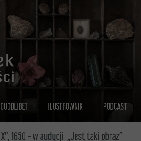
QUODLIBET
ILUSTROWNIK
PODCAST
X”, 1650 - w audycji „Jest taki obraz”