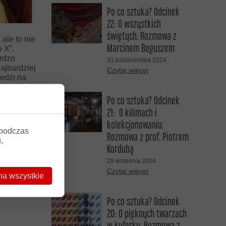
Po co sztuka? Odcinek
22: O wszystkich
świętych. Rozmowa z
,
ale to nie
Marcinem Boguszem
o X”.
ardzo
31 października 2024
ajbardziej
Czytaj więcej
edzi na
aźliwie
Po co sztuka? Odcinek
21: O kilimach i
, a usta
kolekcjonowaniu.
ach
 podczas
rzyjaciele
Rozmowa z prof. Piotrem
,
cja, do
Kordubą
29 września 2024
Czytaj więcej
na wszystkie
Po co sztuka? Odcinek
20: O pięknych twarzach
w kuferku. Rozmowa z