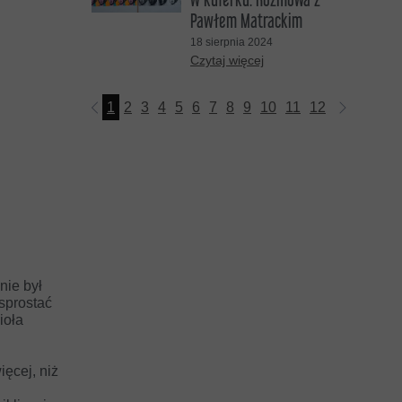
Pawłem Matrackim
18 sierpnia 2024
Czytaj więcej
1
2
3
4
5
6
7
8
9
10
11
12
13
14
15
nie był
 sprostać
ioła
ęcej, niż