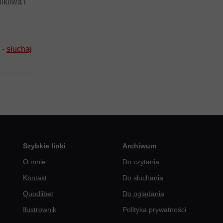
kliwa i
 -
słuchaj
Szybkie linki
Archiwum
O mnie
Do czytania
Kontakt
Do słuchania
Quodlibet
Do oglądania
Ilustrownik
Polityka prywatności