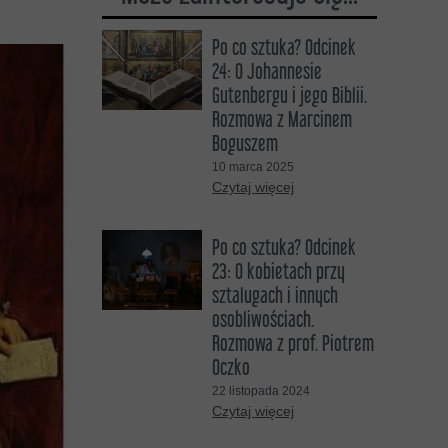
DO SŁUCHANIA
Po co sztuka? Odcinek
24: O Johannesie
DO OGLĄDANIA
Gutenbergu i jego Biblii.
Rozmowa z Marcinem
Boguszem
10 marca 2025
Czytaj więcej
Po co sztuka? Odcinek
23: O kobietach przy
sztalugach i innych
osobliwościach.
Rozmowa z prof. Piotrem
Oczko
22 listopada 2024
Czytaj więcej