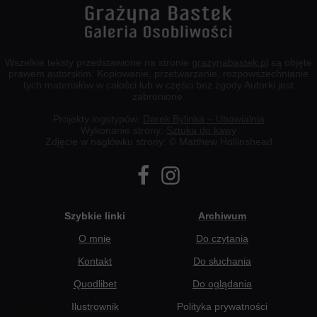
Wszelkie teksty przedstawione na stronie
grazynabastek.pl
są objęte
prawem autorskim. Kopiowanie, przetwarzanie, rozpowszechnianie
tych materiałów w całości lub w części bez zgody Autorki jest
zabronione.
Projekty logotypów:
Darek Bylinka – Ubawialnia
Wykonanie strony:
Sztuka do kawy
Zdjęcie w nagłówku strony: © Matthew Hollinshead
Szybkie linki
Archiwum
O mnie
Do czytania
Kontakt
Do słuchania
Quodlibet
Do oglądania
Ilustrownik
Polityka prywatności