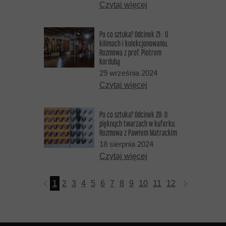
Czytaj więcej
Po co sztuka? Odcinek 21: O
kilimach i kolekcjonowaniu.
Rozmowa z prof. Piotrem
Kordubą
29 września 2024
Czytaj więcej
Po co sztuka? Odcinek 20: O
pięknych twarzach w kuferku.
Rozmowa z Pawłem Matrackim
18 sierpnia 2024
Czytaj więcej
1
2
3
4
5
6
7
8
9
10
11
12
13
14
15