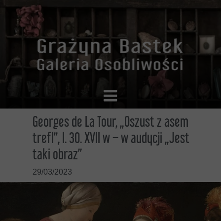
Georges de La Tour, „Oszust z asem
trefl”, l. 30. XVII w – w audycji „Jest
taki obraz”
29/03/2023