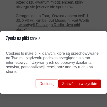
przed oszukiwanym młodzieńcem, który
niczego się jeszcze nie spodziewa.
Georges de La Tour, „Oszust z asem trefl”, l.
30. XVII w., Kimbell Art Museum, Fort Worth
–
w audycji Polskiego Radia „Jest taki
obraz”.
Zgoda na pliki cookie
Cookies to małe pliki danych, które są przechowywane
na Twoim urządzeniu podczas przeglądania stron
internetowych. Używamy ich do poprawy działania
serwisu, personalizacji treści, oraz analizy ruchu na
stronie.
Dostosuj
Zezwól na wszystkie