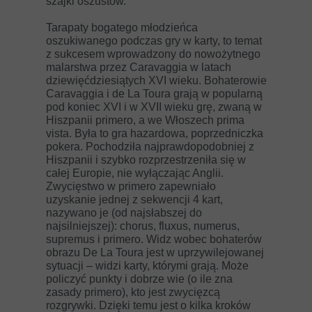
szajki oszustów.
Tarapaty bogatego młodzieńca
oszukiwanego podczas gry w karty, to temat
z sukcesem wprowadzony do nowożytnego
malarstwa przez Caravaggia w latach
dziewięćdziesiątych XVI wieku. Bohaterowie
Caravaggia i de La Toura grają w popularną
pod koniec XVI i w XVII wieku grę, zwaną w
Hiszpanii primero, a we Włoszech prima
vista. Była to gra hazardowa, poprzedniczka
pokera. Pochodziła najprawdopodobniej z
Hiszpanii i szybko rozprzestrzeniła się w
całej Europie, nie wyłączając Anglii.
Zwycięstwo w primero zapewniało
uzyskanie jednej z sekwencji 4 kart,
nazywano je (od najsłabszej do
najsilniejszej): chorus, fluxus, numerus,
supremus i primero. Widz wobec bohaterów
obrazu De La Toura jest w uprzywilejowanej
sytuacji – widzi karty, którymi grają. Może
policzyć punkty i dobrze wie (o ile zna
zasady primero), kto jest zwycięzcą
rozgrywki. Dzięki temu jest o kilka kroków