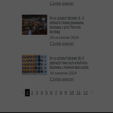
Czytaj więcej
Po co sztuka? Odcinek 21: O
kilimach i kolekcjonowaniu.
Rozmowa z prof. Piotrem
Kordubą
29 września 2024
Czytaj więcej
Po co sztuka? Odcinek 20: O
pięknych twarzach w kuferku.
Rozmowa z Pawłem Matrackim
18 sierpnia 2024
Czytaj więcej
1
2
3
4
5
6
7
8
9
10
11
12
13
14
15