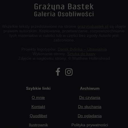
Wszelkie teksty przedstawione na stronie
grazynabastek.pl
są objęte
prawem autorskim. Kopiowanie, przetwarzanie, rozpowszechnianie
tych materiałów w całości lub w części bez zgody Autorki jest
zabronione.
Projekty logotypów:
Darek Bylinka – Ubawialnia
Wykonanie strony:
Sztuka do kawy
Zdjęcie w nagłówku strony: © Matthew Hollinshead
Szybkie linki
Archiwum
O mnie
Do czytania
Kontakt
Do słuchania
Quodlibet
Do oglądania
Ilustrownik
Polityka prywatności