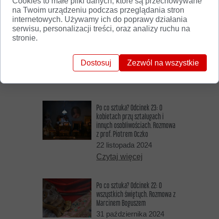
Cookies to małe pliki danych, które są przechowywane
Może zainteresuje Cię...
na Twoim urządzeniu podczas przeglądania stron
internetowych. Używamy ich do poprawy działania
serwisu, personalizacji treści, oraz analizy ruchu na
Po co sztuka? Odcinek 24: O
stronie.
Johannesie Gutenbergu i jego
Biblii. Rozmowa z Marcinem
Boguszem
Dostosuj
Zezwól na wszystkie
10 marca 2025
Czytaj więcej
Po co sztuka? Odcinek 23: O
kobietach przy sztalugach i
innych osobliwościach. Rozmowa
z prof. Piotrem Oczko
22 listopada 2024
Czytaj więcej
Po co sztuka? Odcinek 22: O
wszystkich świętych. Rozmowa z
Marcinem Boguszem
31 października 2024