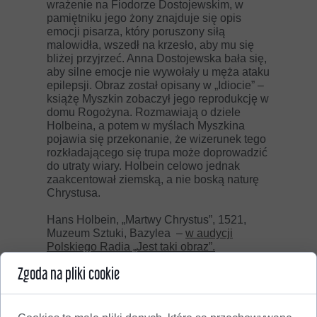
wrażenie na Fiodorze Dostojewskim, w
pamiętniku jego żony znajduje się opis
emocji pisarza, który poruszony siłą
malowidła, wszedł na krzesło, aby mu się
bliżej przyjrzeć. Anna Dostojewska bała się,
aby silne emocje nie wywołały u męża ataku
epilepsji. Obraz został opisany w „Idiocie” –
książę Myszkin zobaczył jego reprodukcję w
domu Rogożyna. Rozmawiają o dziele
Holbeina, a potem w myślach Myszkina
pojawia się przekonanie, że wizerunek tego
rozkładającego się trupa może doprowadzić
do utraty wiary. Holbein celowo jednak
zaakcentował ziemską, a nie boską naturę
Chrystusa.
Hans Holbein, „Martwy Chrystus”, 1521,
Muzeum Sztuki, Bazylea –
w audycji
Polskiego Radia „Jest taki obraz”.
Zgoda na pliki cookie