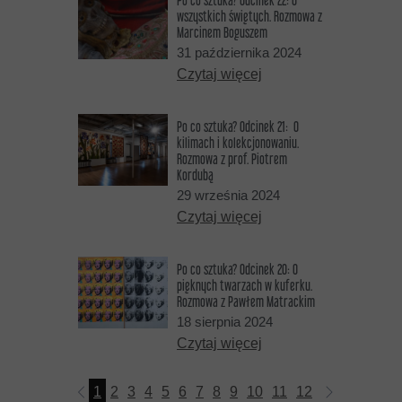
Po co sztuka? Odcinek 22: O
wszystkich świętych. Rozmowa z
Marcinem Boguszem
31 października 2024
Czytaj więcej
Po co sztuka? Odcinek 21: O
kilimach i kolekcjonowaniu.
Rozmowa z prof. Piotrem
Kordubą
29 września 2024
Czytaj więcej
Po co sztuka? Odcinek 20: O
pięknych twarzach w kuferku.
Rozmowa z Pawłem Matrackim
18 sierpnia 2024
Czytaj więcej
1
2
3
4
5
6
7
8
9
10
11
12
13
14
15