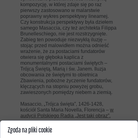
kompozycję, w której zdaje się po raz
pierwszy zastosowano w malarstwie
poprawny wykres perspektywy linearnej.
Czy konstrukcja perspektywy była dziełem
samego Masaccia, czy też architekta Filippa
Brunelleschiego, nie jest rozstrzygnięte.
Zabieg ten powoduje niezwykłą iluzję –
stojąc przed malowidłem można odnieść
wrażenie, że za postaciami fundatorów
otwiera się głęboka kaplica z
monumentalnymi postaciami świętych –
Trójcą Świętą, Marią i św. Janem. Iluzja
obcowania ze świętymi to obietnica
Zbawienia, pobożne życzenie fundatorów,
klęczących na stopniu powyżej grobu,
zawieszonych pomiędzy niebem a ziemią.
Masaccio, „Trójca święta”, 1426-1428,
kościół Santa Maria Novella, Florencja –
w
audycji Polskiego Radia „Jest taki obraz”.
Zgoda na pliki cookie