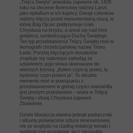
„Trójca Święta” powstała zapewne ok. 1426
roku na zlecenie florenckiej rodziny Lanzi,
jako epitafium w ich kaplicy. Dwoje członków
rodziny klęczy przed monumentalną niszą, w
której Bóg Ojciec podtrzymuje ciało
Chrystusa na krzyżu, a unosi się nad nimi
gołębica, symbolizująca Ducha Świętego.
Ten typ przedstawienia Trójcy Świętej nosi w
ikonografii chrześcijańskiej nazwę Tronu
Łaski. Poniżej klęczących donatorów
znajduje się natomiast sarkofag ze
szkieletem; jego słowa skierowane do
wiernych brzmią: „Byłem czym ty jesteś, ty
będziesz czym jestem ja”. To okrutne
memento mori w powiązaniu z
przedstawieniem w górnej części malowidła
jest prostym przesłaniem – wiara w Trójcę
Świętą i ofiarę Chrystusa zapewni
Zbawienie.
Dzieło Masaccia otwiera jednak podręczniki
i albumy poświęcone sztuce renesansowej
nie ze względu na rzadką redakcję tematu i
symboliczne przesłanie, lecz niezwykłą