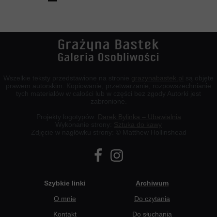
Wszelkie teksty przedstawione na stronie
grazynabastek.pl
są objęte
prawem autorskim. Kopiowanie, przetwarzanie, rozpowszechnianie
tych materiałów w całości lub w części bez zgody Autorki jest
zabronione.
Projekty logotypów:
Darek Bylinka – Ubawialnia
Wykonanie strony:
Sztuka do kawy
Zdjęcie w nagłówku strony: © Matthew Hollinshead
Szybkie linki
Archiwum
O mnie
Do czytania
Kontakt
Do słuchania