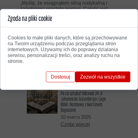
„Myślę, że osiągnąłem silną rustykalną i
zabobonną prostotę postaci. Całość jest
bardzo mocna”.
Zgoda na pliki cookie
Paul Gauguin, „Wizja po kazaniu, czyli
walka Jakuba z aniołem”, 1888, National
Cookies to małe pliki danych, które są przechowywane
Gallery of Scotland –
w audycji Polskiego
na Twoim urządzeniu podczas przeglądania stron
Radia „Jest taki obraz”.
internetowych. Używamy ich do poprawy działania
serwisu, personalizacji treści, oraz analizy ruchu na
stronie.
Dostosuj
Zezwól na wszystkie
Może zainteresuje Cię...
Po co sztuka? Odcinek 24: O
Johannesie Gutenbergu i jego
Biblii. Rozmowa z Marcinem
Boguszem
10 marca 2025
Czytaj więcej