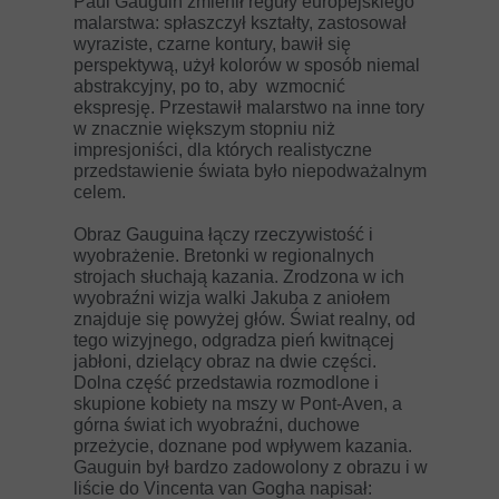
Paul Gauguin zmienił reguły europejskiego
malarstwa: spłaszczył kształty, zastosował
wyraziste, czarne kontury, bawił się
perspektywą, użył kolorów w sposób niemal
abstrakcyjny, po to, aby wzmocnić
ekspresję. Przestawił malarstwo na inne tory
w znacznie większym stopniu niż
impresjoniści, dla których realistyczne
przedstawienie świata było niepodważalnym
celem.
Obraz Gauguina łączy rzeczywistość i
wyobrażenie. Bretonki w regionalnych
strojach słuchają kazania. Zrodzona w ich
wyobraźni wizja walki Jakuba z aniołem
znajduje się powyżej głów. Świat realny, od
tego wizyjnego, odgradza pień kwitnącej
jabłoni, dzielący obraz na dwie części.
Dolna część przedstawia rozmodlone i
skupione kobiety na mszy w Pont-Aven, a
górna świat ich wyobraźni, duchowe
przeżycie, doznane pod wpływem kazania.
Gauguin był bardzo zadowolony z obrazu i w
liście do Vincenta van Gogha napisał: