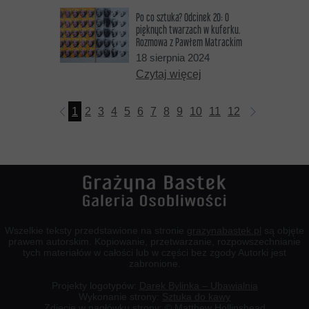
Po co sztuka? Odcinek 20: O
pięknych twarzach w kuferku.
Rozmowa z Pawłem Matrackim
18 sierpnia 2024
Czytaj więcej
1
2
3
4
5
6
7
8
9
10
11
12
13
14
15
Wszelkie teksty przedstawione na stronie
grazynabastek.pl
są objęte
prawem autorskim. Kopiowanie, przetwarzanie, rozpowszechnianie
tych materiałów w całości lub w części bez zgody Autorki jest
zabronione.
Projekty logotypów:
Darek Bylinka – Ubawialnia
Wykonanie strony:
Sztuka do kawy
Zdjęcie w nagłówku strony: © Matthew Hollinshead