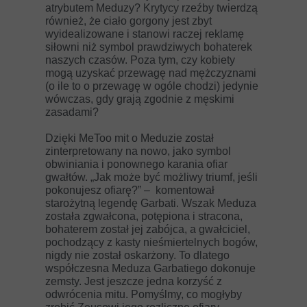
atrybutem Meduzy? Krytycy rzeźby twierdzą
również, że ciało gorgony jest zbyt
wyidealizowane i stanowi raczej reklamę
siłowni niż symbol prawdziwych bohaterek
naszych czasów. Poza tym, czy kobiety
mogą uzyskać przewagę nad mężczyznami
(o ile to o przewagę w ogóle chodzi) jedynie
wówczas, gdy grają zgodnie z męskimi
zasadami?
Dzięki MeToo mit o Meduzie został
zinterpretowany na nowo, jako symbol
obwiniania i ponownego karania ofiar
gwałtów. „Jak może być możliwy triumf, jeśli
pokonujesz ofiarę?” – komentował
starożytną legendę Garbati. Wszak Meduza
została zgwałcona, potępiona i stracona,
bohaterem został jej zabójca, a gwałciciel,
pochodzący z kasty nieśmiertelnych bogów,
nigdy nie został oskarżony. To dlatego
współczesna Meduza Garbatiego dokonuje
zemsty. Jest jeszcze jedna korzyść z
odwrócenia mitu. Pomyślmy, co mogłyby