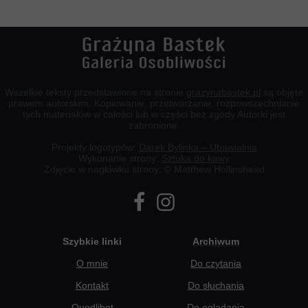
Wszelkie teksty przedstawione na stronie
grazynabastek.pl
są objęte
prawem autorskim. Kopiowanie, przetwarzanie, rozpowszechnianie
tych materiałów w całości lub w części bez zgody Autorki jest
zabronione.
Projekty logotypów:
Darek Bylinka – Ubawialnia
Wykonanie strony:
Sztuka do kawy
Zdjęcie w nagłówku strony: © Matthew Hollinshead
Szybkie linki
Archiwum
O mnie
Do czytania
Kontakt
Do słuchania
Quodlibet
Do oglądania