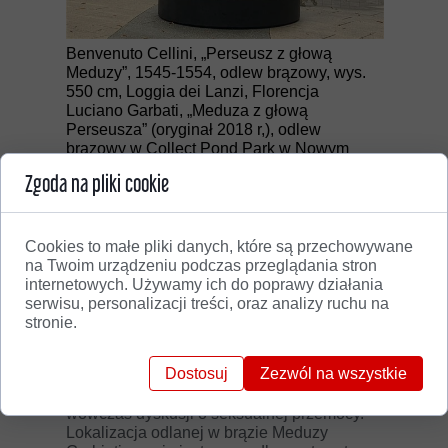
Benvenuto Cellini, „Perseusz z głową
Meduzy”, 1545-1554, odlew brązowy, wys.
550 cm, Loggia dei Lanzi, Florencja
Luciano Garbati, „Meduza z głową
Perseusza” (oryginał 2018 r,), odlew
brązowy w Collect Pond Park w Nowym
Jorku wykonany w 2020 roku
Zgoda na pliki cookie
Współczesna kultura dokonała większego
przewrotu w micie o Meduzie niż Owidiusz.
W centrum Mannhatanu, na wprost wejścia
Cookies to małe pliki danych, które są przechowywane
do Sądu Karnego hrabstwa Nowy Jork w
na Twoim urządzeniu podczas przeglądania stron
2020 roku stanęła rzeźba argentyńsko-
internetowych. Używamy ich do poprawy działania
włoskiego artysty Luciano Garbatiego
serwisu, personalizacji treści, oraz analizy ruchu na
przedstawiająca Meduzę z głową
stronie.
Perseusza. Wykonana została w 2018 roku,
ale jej zdjęcie na Facebooku twórcy zyskało
Dostosuj
Zezwól na wszystkie
popularność w mediach społecznościowych
i towarzyszyło ruchowi MeToo i rozgorzałej
wówczas dyskusji o seksualnej przemocy.
Lokalizacja odlanej w brązie Meduzy