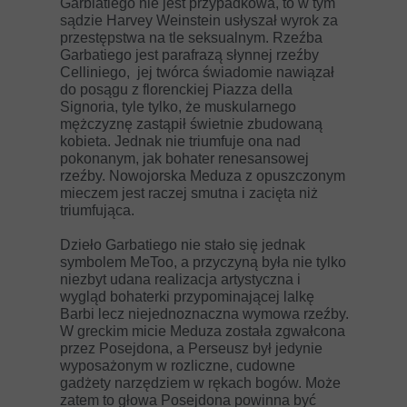
Garbiatiego nie jest przypadkowa, to w tym
sądzie Harvey Weinstein usłyszał wyrok za
przestępstwa na tle seksualnym. Rzeźba
Garbatiego jest parafrazą słynnej rzeźby
Celliniego, jej twórca świadomie nawiązał
do posągu z florenckiej Piazza della
Signoria, tyle tylko, że muskularnego
mężczyznę zastąpił świetnie zbudowaną
kobieta. Jednak nie triumfuje ona nad
pokonanym, jak bohater renesansowej
rzeźby. Nowojorska Meduza z opuszczonym
mieczem jest raczej smutna i zacięta niż
triumfująca.
Dzieło Garbatiego nie stało się jednak
symbolem MeToo, a przyczyną była nie tylko
niezbyt udana realizacja artystyczna i
wygląd bohaterki przypominającej lalkę
Barbi lecz niejednoznaczna wymowa rzeźby.
W greckim micie Meduza została zgwałcona
przez Posejdona, a Perseusz był jedynie
wyposażonym w rozliczne, cudowne
gadżety narzędziem w rękach bogów. Może
zatem to głowa Posejdona powinna być