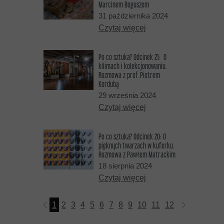
Marcinem Boguszem
31 października 2024
Czytaj więcej
Po co sztuka? Odcinek 21: O
kilimach i kolekcjonowaniu.
Rozmowa z prof. Piotrem
Kordubą
29 września 2024
Czytaj więcej
Po co sztuka? Odcinek 20: O
pięknych twarzach w kuferku.
Rozmowa z Pawłem Matrackim
18 sierpnia 2024
Czytaj więcej
1
2
3
4
5
6
7
8
9
10
11
12
13
14
15