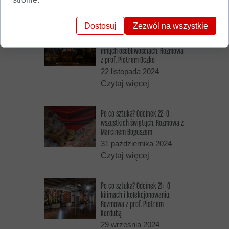
Czytaj więcej
Dostosuj
Zezwól na wszystkie
Po co sztuka? Odcinek 23: O
kobietach przy sztalugach i
innych osobliwościach. Rozmowa
z prof. Piotrem Oczko
22 listopada 2024
Czytaj więcej
Po co sztuka? Odcinek 22: O
wszystkich świętych. Rozmowa z
Marcinem Boguszem
31 października 2024
Czytaj więcej
Po co sztuka? Odcinek 21: O
kilimach i kolekcjonowaniu.
Rozmowa z prof. Piotrem
Kordubą
29 września 2024