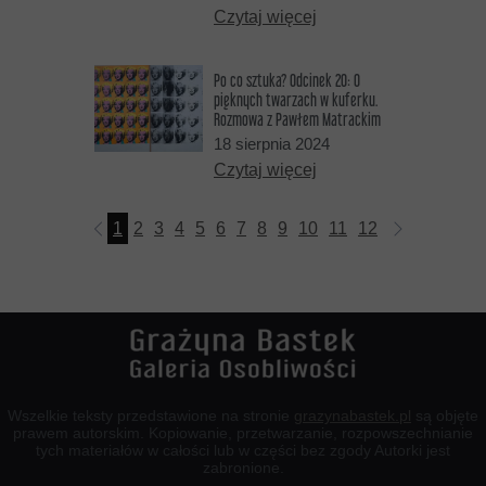
Czytaj więcej
Po co sztuka? Odcinek 20: O
pięknych twarzach w kuferku.
Rozmowa z Pawłem Matrackim
18 sierpnia 2024
Czytaj więcej
1
2
3
4
5
6
7
8
9
10
11
12
13
14
15
Wszelkie teksty przedstawione na stronie
grazynabastek.pl
są objęte
prawem autorskim. Kopiowanie, przetwarzanie, rozpowszechnianie
tych materiałów w całości lub w części bez zgody Autorki jest
zabronione.