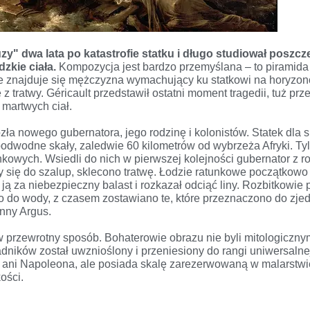
y" dwa lata po katastrofie statku i długo studiował poszc
zkie ciała.
Kompozycja jest bardzo przemyślana – to piramida
e znajduje się mężczyzna wymachujący ku statkowi na horyzonc
 tratwy. Géricault przedstawił ostatni moment tragedii, tuż prz
martwych ciał.
zła nowego gubernatora, jego rodzinę i kolonistów. Statek dla 
 podwodne skały, zaledwie 60 kilometrów od wybrzeża Afryki. Ty
kowych. Wsiedli do nich w pierwszej kolejności gubernator z r
iły się do szalup, sklecono tratwę. Łodzie ratunkowe początkowo 
 ją za niebezpieczny balast i rozkazał odciąć liny. Rozbitkowie 
o do wody, z czasem zostawiano te, które przeznaczono do zje
enny Argus.
przewrotny sposób. Bohaterowie obrazu nie byli mitologicznym
dników został uwznioślony i przeniesiony do rangi uniwersalnej
a, ani Napoleona, ale posiada skalę zarezerwowaną w malarstwi
ości.