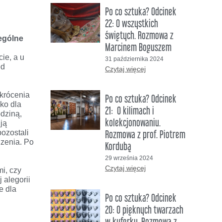
Po co sztuka? Odcinek
22: O wszystkich
świętych. Rozmowa z
zególne
Marcinem Boguszem
ie, a u
31 października 2024
ed
Czytaj więcej
skrócenia
Po co sztuka? Odcinek
lko dla
21: O kilimach i
odziną,
kolekcjonowaniu.
ją
pozostali
Rozmowa z prof. Piotrem
dzenia. Po
Kordubą
29 września 2024
Czytaj więcej
i, czy
 alegorii
e dla
Po co sztuka? Odcinek
20: O pięknych twarzach
w kuferku. Rozmowa z