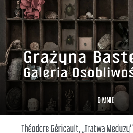
O MNIE
O MNIE
Théodore Géricault, „Tratwa Meduzy”