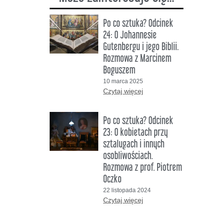
DO SŁUCHANIA
Po co sztuka? Odcinek
24: O Johannesie
DO OGLĄDANIA
Gutenbergu i jego Biblii.
Rozmowa z Marcinem
Boguszem
10 marca 2025
Czytaj więcej
Po co sztuka? Odcinek
23: O kobietach przy
sztalugach i innych
osobliwościach.
Rozmowa z prof. Piotrem
Oczko
22 listopada 2024
Czytaj więcej