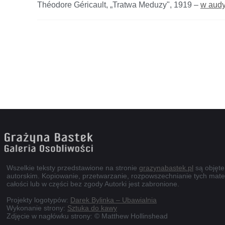
Théodore Géricault, „Tratwa Meduzy", 1919 –
w audy
Wszelkie teksty przedstawione na stronie
grazynabastek.pl
są objęt
autorskim. Kopiowanie, przetwarzanie, rozpowszechnianie tych mate
całości lub w części bez zgody Autorki jest zabronione.
Projekty logotypów:
Darek Bylinka – Ubawialnia
Wykonanie strony:
Sztuka do kawy
Zdjęcie w nagłówku strony: © Matthew Hollinshead