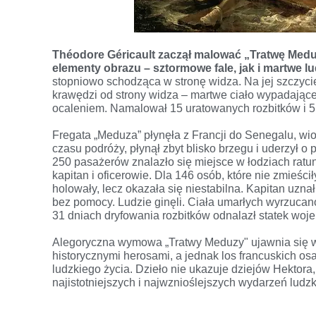
Théodore Géricault zaczął malować „Tratwę Meduz
elementy obrazu – sztormowe fale, jak i martwe lud
stopniowo schodząca w stronę widza. Na jej szczyci
krawędzi od strony widza – martwe ciało wypadające z
ocaleniem. Namalował 15 uratowanych rozbitków i 5 
Fregata „Meduza” płynęła z Francji do Senegalu, wio
czasu podróży, płynął zbyt blisko brzegu i uderzył o
250 pasażerów znalazło się miejsce w łodziach ratun
kapitan i oficerowie. Dla 146 osób, które nie zmieśc
holowały, lecz okazała się niestabilna. Kapitan uznał
bez pomocy. Ludzie ginęli. Ciała umarłych wyrzucan
31 dniach dryfowania rozbitków odnalazł statek woj
Alegoryczna wymowa „Tratwy Meduzy" ujawnia się w 
historycznymi herosami, a jednak los francuskich osa
ludzkiego życia. Dzieło nie ukazuje dziejów Hektor
najistotniejszych i najwznioślejszych wydarzeń ludzk