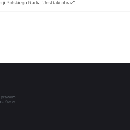
cji Polskiego Radia "Jest taki obraz".
e prawem
riałów w