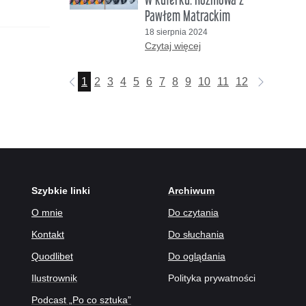
Pawłem Matrackim
18 sierpnia 2024
Czytaj więcej
1
2
3
4
5
6
7
8
9
10
11
12
13
14
15
Szybkie linki
Archiwum
O mnie
Do czytania
Kontakt
Do słuchania
Quodlibet
Do oglądania
Ilustrownik
Polityka prywatności
Podcast „Po co sztuka”