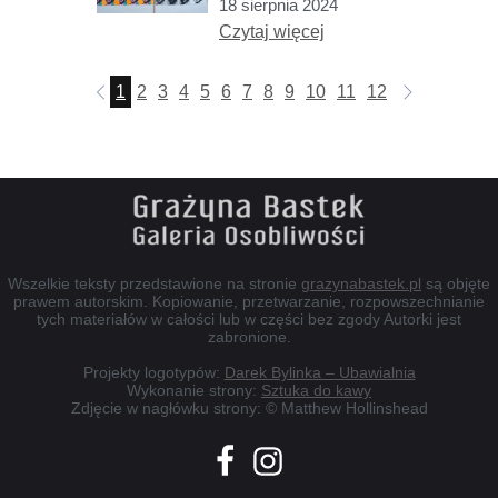
18 sierpnia 2024
Czytaj więcej
1
2
3
4
5
6
7
8
9
10
11
12
13
14
15
Wszelkie teksty przedstawione na stronie
grazynabastek.pl
są objęte
prawem autorskim. Kopiowanie, przetwarzanie, rozpowszechnianie
tych materiałów w całości lub w części bez zgody Autorki jest
zabronione.
Projekty logotypów:
Darek Bylinka – Ubawialnia
Wykonanie strony:
Sztuka do kawy
Zdjęcie w nagłówku strony: © Matthew Hollinshead