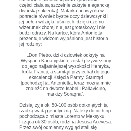
części ciała są szczelnie zakryte elegancką,
dworską sukienką). Malarka uchwyciła w
portrecie również bystre oczy dziewczynki i
jej pełen wdzięku uśmiech, dzięki czemu
wizerunek chorej nie jest groteskowy i nie
budzi odrazy. Na kartce, która Antonietta
prezentuje widzom wyjaśniona jest historia
jej rodziny:
„Don Pietro, dziki człowiek odkryty na
Wyspach Kanaryjskich, został przywieziony
do jego najjaśniejszej wysokości Henryka,
króla Francji, a stamtąd przyjechał do jego
ekscelencji Księcia Parmy. Stamtąd
[pochodzę] ja, Antonietta, teraz można mnie
znaleźć na dworze Isabelli Pallavicino,
markizy Soragna”.
Dzisiaj żyje ok. 50-100 osób dotkniętych tą
rzadką wadą genetyczną. Należy do nich np.
pochodząca z miasta Lorento w Meksyku,
licząca ok 30 osób, rodzina Jesusa Acevesa.
Przez swój odmienny wygląd stali się