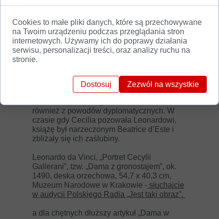
kałuży, zatem umrze, ale uniknie
zabrudzenia. Gronostaj tak czule
Cookies to małe pliki danych, które są przechowywane
podtrzymywany i głaskany przez Cecilię
na Twoim urządzeniu podczas przeglądania stron
stanowi niewątpliwie aluzję do jej kochanka.
internetowych. Używamy ich do poprawy działania
Czyż nie jest to przywołanie miłosnej relacji
serwisu, personalizacji treści, oraz analizy ruchu na
Bianco Eremelino i jego Muzy?
stronie.
W inny, bardziej oczywisty sposób nie
można było jej przedstawić, nie tylko ze
Dostosuj
Zezwól na wszystkie
względu na dworskie upodobania do
wszelkich aluzji, zagadek i rebusów, lecz
również z powodów dyplomatycznych. W
czasie gdy Cecilia pozowała Leonardowi,
książę był narzeczonym Beatrice d’Este i
zbliżały się ich zaślubiny.
Leonardo da Vinci, „Portret Cecylii
Gallerani”, tzw. „Dama z gronostajem”, ok.
1490, deska orzechowa, 54,7 x 40,3 cm,
Muzeum Narodowe w Krakowie -
słuchajcie
w audycji Polskiego Radia „Jest taki obraz”.
a dla chętnych dłuższy artykuł „Dama w