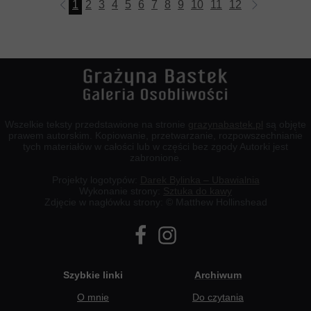
1
2
3
4
5
6
7
8
9
10
11
12
13
14
15
Wszelkie teksty przedstawione na stronie
grazynabastek.pl
są objęte
prawem autorskim. Kopiowanie, przetwarzanie, rozpowszechnianie
tych materiałów w całości lub w części bez zgody Autorki jest
zabronione.
Projekty logotypów:
Darek Bylinka – Ubawialnia
Wykonanie strony:
Sztuka do kawy
Zdjęcie w nagłówku strony: © Matthew Hollinshead
Szybkie linki
Archiwum
O mnie
Do czytania