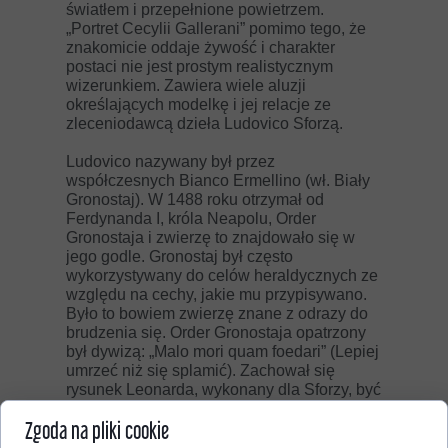
światłem i przepełnione powietrzem.
„Portret Cecylii Gallerani” pomimo tego, że
znakomicie oddaje żywość i charakter
postaci nie jest prostym realistycznym
wizerunkiem. Zawiera wiele aluzji
określających modelkę i jej relacje ze
zleceniodawcą dzieła Ludovico Sforzą.
Ludovico nazywany był przez
współczesnych Bianco Ermellino (wł. Biały
Gronostaj). W 1488 roku otrzymał od
Ferdynanda I, króla Neapolu, Order
Gronostaja i zwierzę to znajdowało się w
jego godle. Gronostaj był często
wykorzystywany do celów heraldycznych ze
względu na cechy, jakie mu przypisywano.
Było to bowiem zwierzę znane z odrazy do
brudzenia się. Order Gronostaja opatrzony
był dywizą: „Malo mori quam foedari” (Lepiej
umrzeć niż się splamić). Zachował się
rysunek Leonarda, wykonany dla Sforzy, być
może projekt medalu, w którym biały
Zgoda na pliki cookie
gronostaj, uciekając przed myśliwymi
wzdraga się przed przekroczeniem błotnistej