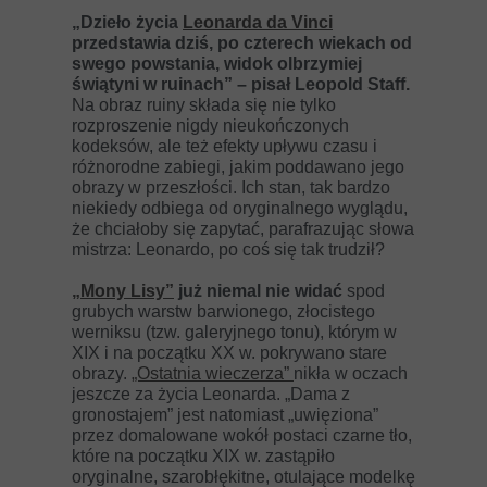
„Dzieło życia
Leonarda da Vinci
przedstawia dziś, po czterech wiekach od
swego powstania, widok olbrzymiej
świątyni w ruinach” – pisał Leopold Staff.
Na obraz ruiny składa się nie tylko
rozproszenie nigdy nieukończonych
kodeksów, ale też efekty upływu czasu i
różnorodne zabiegi, jakim poddawano jego
obrazy w przeszłości. Ich stan, tak bardzo
niekiedy odbiega od oryginalnego wyglądu,
że chciałoby się zapytać, parafrazując słowa
mistrza: Leonardo, po coś się tak trudził?
„Mony Lisy”
już niemal nie widać
spod
grubych warstw barwionego, złocistego
werniksu (tzw. galeryjnego tonu), którym w
XIX i na początku XX w. pokrywano stare
obrazy.
„Ostatnia wieczerza”
nikła w oczach
jeszcze za życia Leonarda. „Dama z
gronostajem” jest natomiast „uwięziona”
przez domalowane wokół postaci czarne tło,
które na początku XIX w. zastąpiło
oryginalne, szarobłękitne, otulające modelkę